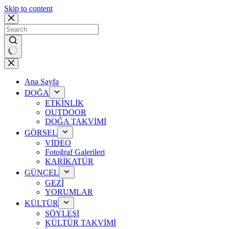
Skip to content
No
results
Ana Sayfa
DOĞA
ETKİNLİK
OUTDOOR
DOĞA TAKVİMİ
GÖRSEL
VİDEO
Fotoğraf Galerileri
KARİKATÜR
GÜNCEL
GEZİ
YORUMLAR
KÜLTÜR
SÖYLEŞİ
KÜLTÜR TAKVİMİ