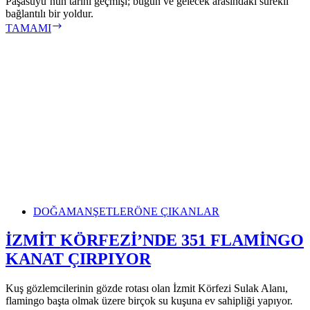
Paşasuyu’nun tarihi geçmişi; bugün ve gelecek arasındaki sürekli
bağlantılı bir yoldur.
GEÇMİŞ
TAMAMI
İLE
GELECEK
ARASINDA
BİR
YOL;
PAŞASUYU
DOĞA
MANŞETLER
ÖNE ÇIKANLAR
İZMİT KÖRFEZİ’NDE 351 FLAMİNGO
KANAT ÇIRPIYOR
Kuş gözlemcilerinin gözde rotası olan İzmit Körfezi Sulak Alanı,
flamingo başta olmak üzere birçok su kuşuna ev sahipliği yapıyor.