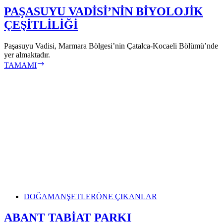
PAŞASUYU VADİSİ’NİN BİYOLOJİK
ÇEŞİTLİLİĞİ
Paşasuyu Vadisi, Marmara Bölgesi’nin Çatalca-Kocaeli Bölümü’nde
yer almaktadır.
PAŞASUYU
TAMAMI
VADİSİ’NİN
BİYOLOJİK
ÇEŞİTLİLİĞİ
DOĞA
MANŞETLER
ÖNE ÇIKANLAR
ABANT TABİAT PARKI