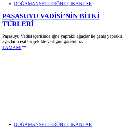
DOĞA
MANŞETLER
ÖNE ÇIKANLAR
PAŞASUYU VADİSİ’NİN BİTKİ
TÜRLERİ
Paşasuyu Vadisi içerisinde iğne yapraklı ağaçlar ile geniş yapraklı
ağaçların eşit bir şekilde varlığını görebiliriz.
PAŞASUYU
TAMAMI
VADİSİ’NİN
BİTKİ
TÜRLERİ
DOĞA
MANŞETLER
ÖNE ÇIKANLAR