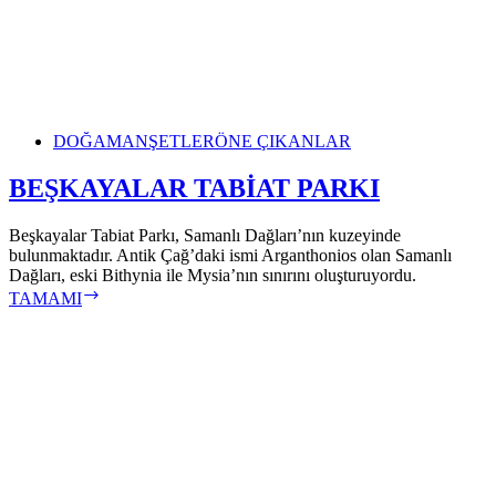
DOĞA
MANŞETLER
ÖNE ÇIKANLAR
BEŞKAYALAR TABİAT PARKI
Beşkayalar Tabiat Parkı, Samanlı Dağları’nın kuzeyinde
bulunmaktadır. Antik Çağ’daki ismi Arganthonios olan Samanlı
Dağları, eski Bithynia ile Mysia’nın sınırını oluşturuyordu.
BEŞKAYALAR
TAMAMI
TABİAT
PARKI