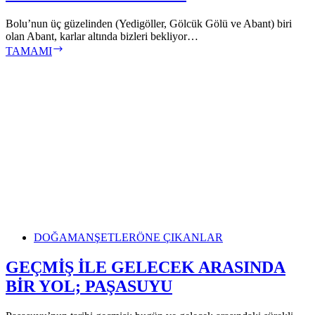
Bolu’nun üç güzelinden (Yedigöller, Gölcük Gölü ve Abant) biri
olan Abant, karlar altında bizleri bekliyor…
ABANT
TAMAMI
TABİAT
PARKI
DOĞA
MANŞETLER
ÖNE ÇIKANLAR
GEÇMİŞ İLE GELECEK ARASINDA
BİR YOL; PAŞASUYU