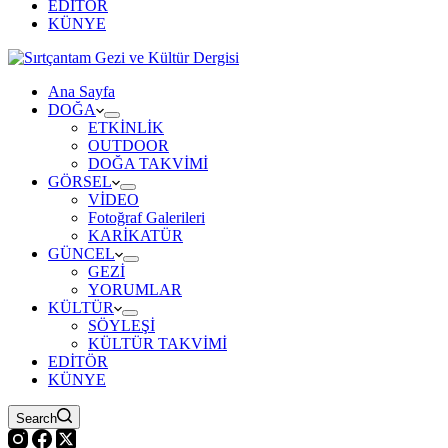
EDİTÖR
KÜNYE
Ana Sayfa
DOĞA
ETKİNLİK
OUTDOOR
DOĞA TAKVİMİ
GÖRSEL
VİDEO
Fotoğraf Galerileri
KARİKATÜR
GÜNCEL
GEZİ
YORUMLAR
KÜLTÜR
SÖYLEŞİ
KÜLTÜR TAKVİMİ
EDİTÖR
KÜNYE
Search