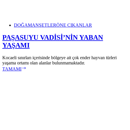
DOĞA
MANŞETLER
ÖNE ÇIKANLAR
PAŞASUYU VADİSİ’NİN YABAN
YAŞAMI
Kocaeli sınırları içerisinde bölgeye ait çok ender hayvan türleri
yaşama ortamı olan alanlar bulunmamaktadır.
PAŞASUYU
TAMAMI
VADİSİ’NİN
YABAN
YAŞAMI