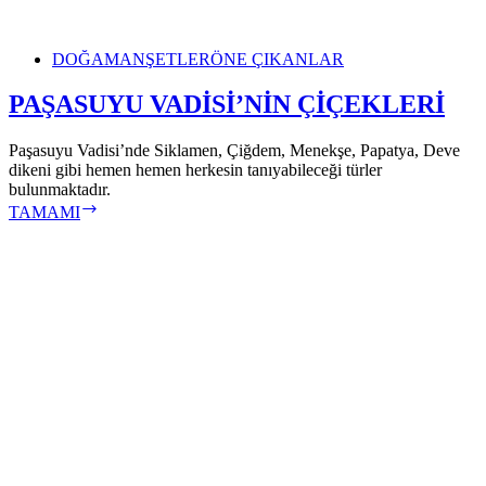
DOĞA
MANŞETLER
ÖNE ÇIKANLAR
PAŞASUYU VADİSİ’NİN ÇİÇEKLERİ
Paşasuyu Vadisi’nde Siklamen, Çiğdem, Menekşe, Papatya, Deve
dikeni gibi hemen hemen herkesin tanıyabileceği türler
bulunmaktadır.
PAŞASUYU
TAMAMI
VADİSİ’NİN
ÇİÇEKLERİ