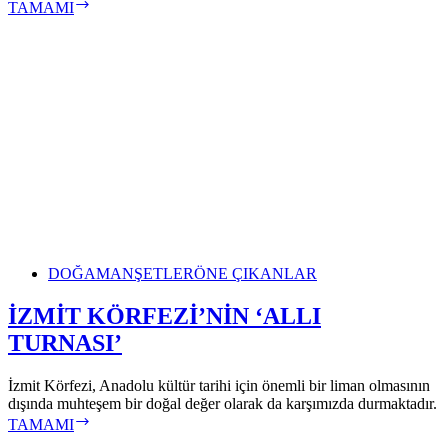
İZMİT
TAMAMI
KÖRFEZİ’NDE
351
FLAMİNGO
KANAT
ÇIRPIYOR
DOĞA
MANŞETLER
ÖNE ÇIKANLAR
İZMİT KÖRFEZİ’NİN ‘ALLI
TURNASI’
İzmit Körfezi, Anadolu kültür tarihi için önemli bir liman olmasının
dışında muhteşem bir doğal değer olarak da karşımızda durmaktadır.
İZMİT
TAMAMI
KÖRFEZİ’NİN