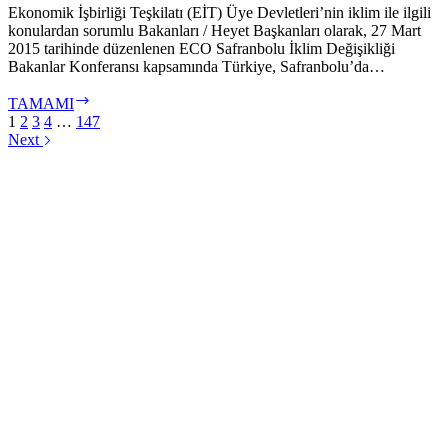
Ekonomik İşbirliği Teşkilatı (EİT) Üye Devletleri’nin iklim ile ilgili
konulardan sorumlu Bakanları / Heyet Başkanları olarak, 27 Mart
2015 tarihinde düzenlenen ECO Safranbolu İklim Değişikliği
Bakanlar Konferansı kapsamında Türkiye, Safranbolu’da…
21.Taraflar
TAMAMI
Konferansı
1
2
3
4
…
147
Öncesi
Next
İklim
Değişikliği
Konusunda
Bölgesel
İşbirliğinin
Geliştirilmesine
İlişkin
Safranbolu
Deklarasyonu