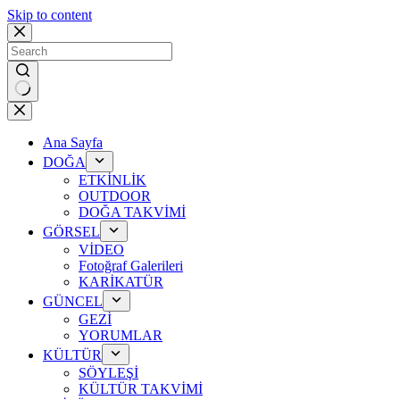
Skip to content
No
results
Ana Sayfa
DOĞA
ETKİNLİK
OUTDOOR
DOĞA TAKVİMİ
GÖRSEL
VİDEO
Fotoğraf Galerileri
KARİKATÜR
GÜNCEL
GEZİ
YORUMLAR
KÜLTÜR
SÖYLEŞİ
KÜLTÜR TAKVİMİ