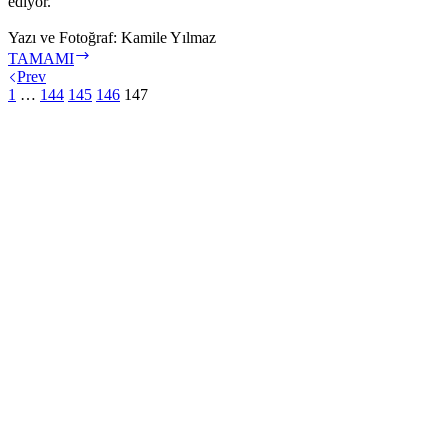
ediyor.
Yazı ve Fotoğraf: Kamile Yılmaz
Begonvil
TAMAMI
(Gelin
Prev
Duvağı)
1
…
144
145
146
147