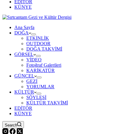
EDİTÖR
KÜNYE
Ana Sayfa
DOĞA
ETKİNLİK
OUTDOOR
DOĞA TAKVİMİ
GÖRSEL
VİDEO
Fotoğraf Galerileri
KARİKATÜR
GÜNCEL
GEZİ
YORUMLAR
KÜLTÜR
SÖYLEŞİ
KÜLTÜR TAKVİMİ
EDİTÖR
KÜNYE
Search