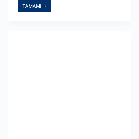
TAMAMI
PAPATYA
FALI
KATLİAMI