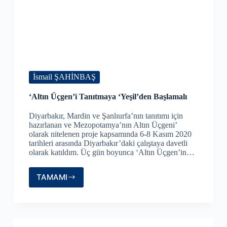
İsmail ŞAHİNBAŞ
‘Altın Üçgen’i Tanıtmaya ‘Yeşil’den Başlamalı
Diyarbakır, Mardin ve Şanlıurfa’nın tanıtımı için
hazırlanan ve Mezopotamya’nın Altın Üçgeni’
olarak nitelenen proje kapsamında 6-8 Kasım 2020
tarihleri arasında Diyarbakır’daki çalıştaya davetli
olarak katıldım. Üç gün boyunca ‘Altın Üçgen’in…
TAMAMI
‘Altın
Üçgen’i
Tanıtmaya
‘Yeşil’den
Başlamalı