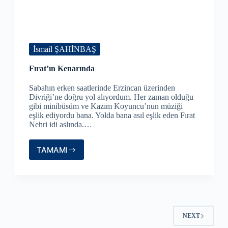
İsmail ŞAHİNBAŞ
Fırat’ın Kenarında
Sabahın erken saatlerinde Erzincan üzerinden
Divriği’ne doğru yol alıyordum. Her zaman olduğu
gibi minibüsüm ve Kazım Koyuncu’nun müziği
eşlik ediyordu bana. Yolda bana asıl eşlik eden Fırat
Nehri idi aslında.…
TAMAMI
Fırat’ın
Kenarında
NEXT