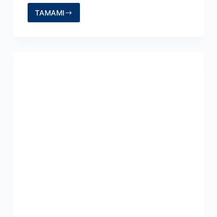
TAMAMI
Bakışlara
Anlam
Yüklenir!