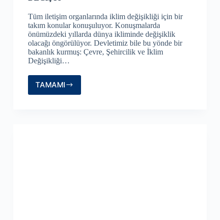
Tüm iletişim organlarında iklim değişikliği için bir
takım konular konuşuluyor. Konuşmalarda
önümüzdeki yıllarda dünya ikliminde değişiklik
olacağı öngörülüyor. Devletimiz bile bu yönde bir
bakanlık kurmuş: Çevre, Şehircilik ve İklim
Değişikliği…
TAMAMI
İKLİM
DEĞİŞİKLİĞİ
DEĞİL,
İKLİM
DEĞİŞTİ