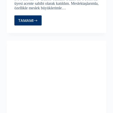
üyesi acente sahibi olarak katıldım. Meslektaşlarımla,
özellikle meslek büyüklerimle…
TAMAMI
Unuttuğumuz
Toplumsal
Değerler
ve
Edirne