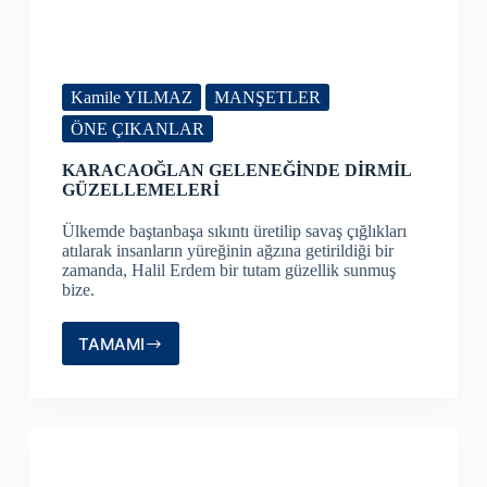
Kamile YILMAZ
MANŞETLER
ÖNE ÇIKANLAR
KARACAOĞLAN GELENEĞİNDE DİRMİL
GÜZELLEMELERİ
Ülkemde baştanbaşa sıkıntı üretilip savaş çığlıkları
atılarak insanların yüreğinin ağzına getirildiği bir
zamanda, Halil Erdem bir tutam güzellik sunmuş
bize.
TAMAMI
KARACAOĞLAN
GELENEĞİNDE
DİRMİL
GÜZELLEMELERİ