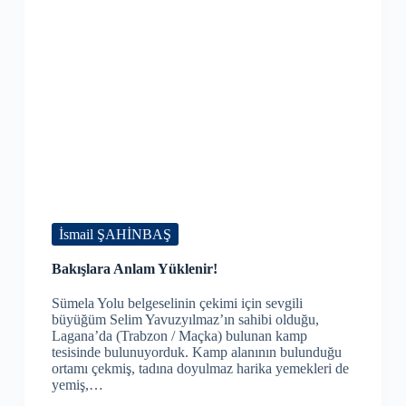
İsmail ŞAHİNBAŞ
Bakışlara Anlam Yüklenir!
Sümela Yolu belgeselinin çekimi için sevgili
büyüğüm Selim Yavuzyılmaz’ın sahibi olduğu,
Lagana’da (Trabzon / Maçka) bulunan kamp
tesisinde bulunuyorduk. Kamp alanının bulunduğu
ortamı çekmiş, tadına doyulmaz harika yemekleri de
yemiş,…