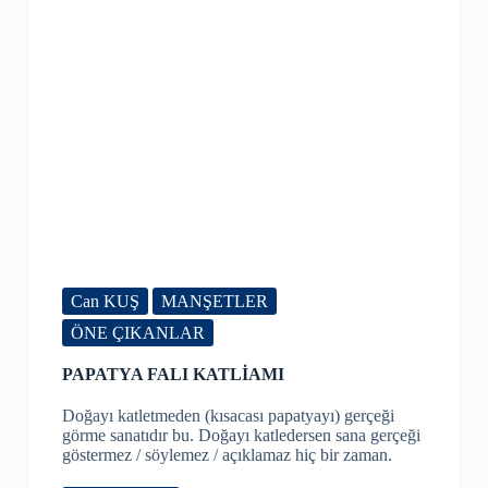
Can KUŞ
MANŞETLER
ÖNE ÇIKANLAR
PAPATYA FALI KATLİAMI
Doğayı katletmeden (kısacası papatyayı) gerçeği
görme sanatıdır bu. Doğayı katledersen sana gerçeği
göstermez / söylemez / açıklamaz hiç bir zaman.