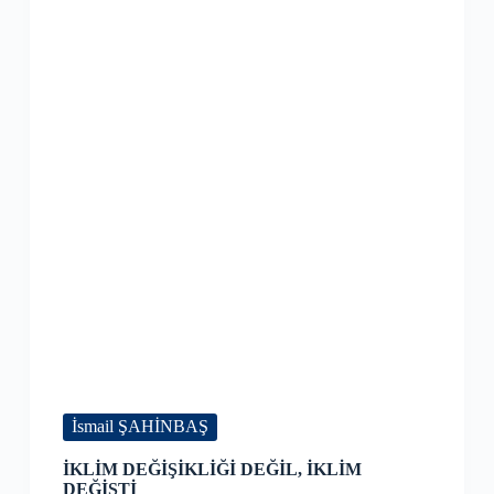
İsmail ŞAHİNBAŞ
İKLİM DEĞİŞİKLİĞİ DEĞİL, İKLİM
DEĞİŞTİ