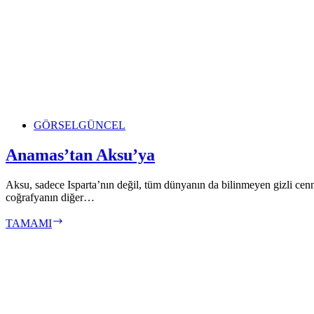
GÖRSEL
GÜNCEL
Anamas’tan Aksu’ya
Aksu, sadece Isparta’nın değil, tüm dünyanın da bilinmeyen gizli cenn
coğrafyanın diğer…
Anamas’tan
TAMAMI
Aksu’ya