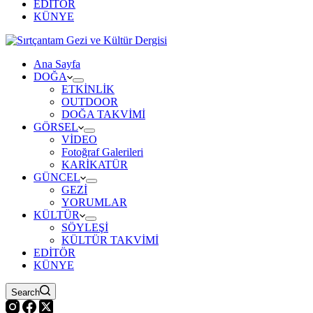
EDİTÖR
KÜNYE
Ana Sayfa
DOĞA
ETKİNLİK
OUTDOOR
DOĞA TAKVİMİ
GÖRSEL
VİDEO
Fotoğraf Galerileri
KARİKATÜR
GÜNCEL
GEZİ
YORUMLAR
KÜLTÜR
SÖYLEŞİ
KÜLTÜR TAKVİMİ
EDİTÖR
KÜNYE
Search