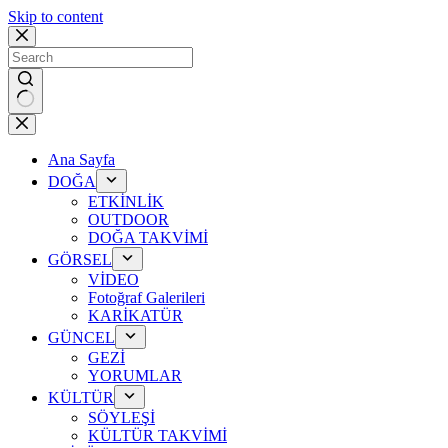
Skip to content
No
results
Ana Sayfa
DOĞA
ETKİNLİK
OUTDOOR
DOĞA TAKVİMİ
GÖRSEL
VİDEO
Fotoğraf Galerileri
KARİKATÜR
GÜNCEL
GEZİ
YORUMLAR
KÜLTÜR
SÖYLEŞİ
KÜLTÜR TAKVİMİ