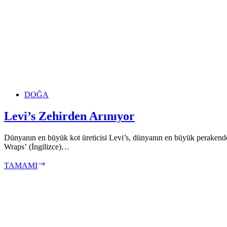
DOĞA
Levi’s Zehirden Arınıyor
Dünyanın en büyük kot üreticisi Levi’s, dünyanın en büyük perakende 
Wraps’ (İngilizce)…
Levi’s
TAMAMI
Zehirden
Arınıyor