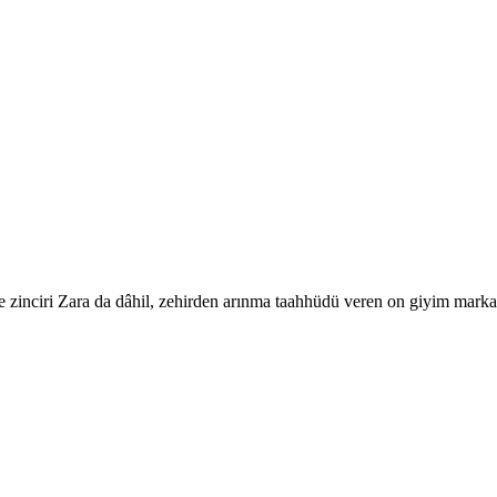
zinciri Zara da dâhil, zehirden arınma taahhüdü veren on giyim markas