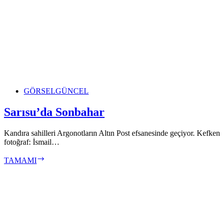
GÖRSEL
GÜNCEL
Sarısu’da Sonbahar
Kandıra sahilleri Argonotların Altın Post efsanesinde geçiyor. Kefken 
fotoğraf: İsmail…
Sarısu’da
TAMAMI
Sonbahar