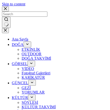
Skip to content
No
results
Ana Sayfa
DOĞA
ETKİNLİK
OUTDOOR
DOĞA TAKVİMİ
GÖRSEL
VİDEO
Fotoğraf Galerileri
KARİKATÜR
GÜNCEL
GEZİ
YORUMLAR
KÜLTÜR
SÖYLEŞİ
KÜLTÜR TAKVİMİ