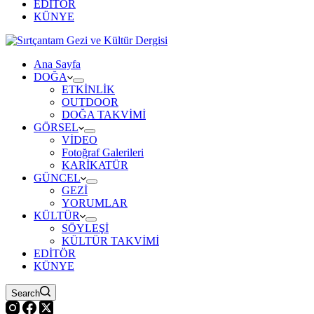
EDİTÖR
KÜNYE
Ana Sayfa
DOĞA
ETKİNLİK
OUTDOOR
DOĞA TAKVİMİ
GÖRSEL
VİDEO
Fotoğraf Galerileri
KARİKATÜR
GÜNCEL
GEZİ
YORUMLAR
KÜLTÜR
SÖYLEŞİ
KÜLTÜR TAKVİMİ
EDİTÖR
KÜNYE
Search