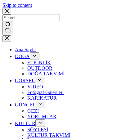
Skip to content
No
results
Ana Sayfa
DOĞA
ETKİNLİK
OUTDOOR
DOĞA TAKVİMİ
GÖRSEL
VİDEO
Fotoğraf Galerileri
KARİKATÜR
GÜNCEL
GEZİ
YORUMLAR
KÜLTÜR
SÖYLEŞİ
KÜLTÜR TAKVİMİ