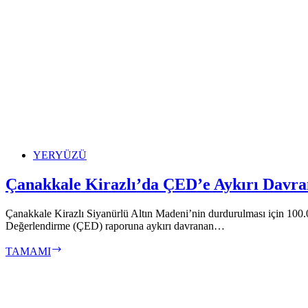
YERYÜZÜ
Çanakkale Kirazlı’da ÇED’e Aykırı Davra
Çanakkale Kirazlı Siyanürlü Altın Madeni’nin durdurulması için 100.
Değerlendirme (ÇED) raporuna aykırı davranan…
Çanakkale
TAMAMI
Kirazlı’da
ÇED’e
Aykırı
Davranan