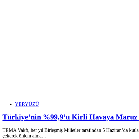
‘Tehlikede’
YERYÜZÜ
Türkiye’nin %99,9’u Kirli Havaya Maruz
TEMA Vakfı, her yıl Birleşmiş Milletler tarafından 5 Haziran’da kutl
çekerek önlem alma…