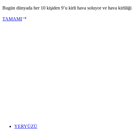
Bugün dünyada her 10 kişiden 9’u kirli hava soluyor ve hava kirliliği 
‘Hava
TAMAMI
Kirliliği
Tehlikeli
Boyutlara
Ulaştı’
YERYÜZÜ