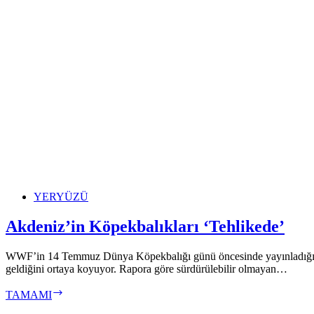
İşletmeyi
Durdurun
YERYÜZÜ
Akdeniz’in Köpekbalıkları ‘Tehlikede’
WWF’in 14 Temmuz Dünya Köpekbalığı günü öncesinde yayınladığı “Kö
geldiğini ortaya koyuyor. Rapora göre sürdürülebilir olmayan…
Akdeniz’in
TAMAMI
Köpekbalıkları