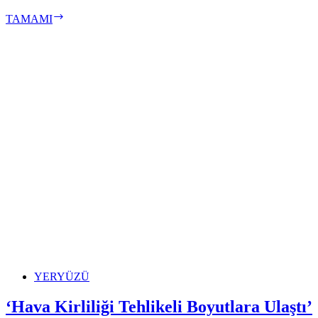
Türkiye’nin
TAMAMI
%99,9’u
Kirli
Havaya
Maruz
Kalıyor
YERYÜZÜ
‘Hava Kirliliği Tehlikeli Boyutlara Ulaştı’