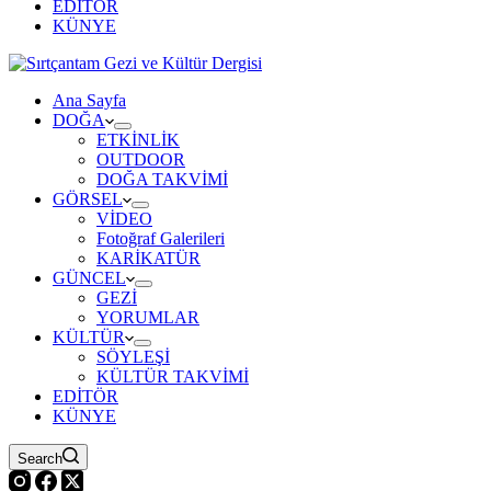
EDİTÖR
KÜNYE
Ana Sayfa
DOĞA
ETKİNLİK
OUTDOOR
DOĞA TAKVİMİ
GÖRSEL
VİDEO
Fotoğraf Galerileri
KARİKATÜR
GÜNCEL
GEZİ
YORUMLAR
KÜLTÜR
SÖYLEŞİ
KÜLTÜR TAKVİMİ
EDİTÖR
KÜNYE
Search