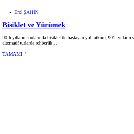
Erol ŞAHİN
Bisiklet ve Yürümek
90’lı yılların sonlarında bisiklet ile başlayan yol tutkum, 90’lı yıllar
alternatif turlarda rehberlik…
Bisiklet
TAMAMI
ve
Yürümek