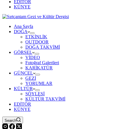
EDİTÖR
KÜNYE
Ana Sayfa
DOĞA
ETKİNLİK
OUTDOOR
DOĞA TAKVİMİ
GÖRSEL
VİDEO
Fotoğraf Galerileri
KARİKATÜR
GÜNCEL
GEZİ
YORUMLAR
KÜLTÜR
SÖYLEŞİ
KÜLTÜR TAKVİMİ
EDİTÖR
KÜNYE
Search