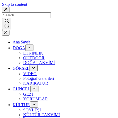
Skip to content
No
results
Ana Sayfa
DOĞA
ETKİNLİK
OUTDOOR
DOĞA TAKVİMİ
GÖRSEL
VİDEO
Fotoğraf Galerileri
KARİKATÜR
GÜNCEL
GEZİ
YORUMLAR
KÜLTÜR
SÖYLEŞİ
KÜLTÜR TAKVİMİ