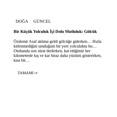
DOĞA
GÜNCEL
Bir Küçük Yolculuk İçi Dolu Mutluluk: Gölcük
Özdemir Asaf aklıma geldi gölcüğe giderken… Hızla
kirlenmediğini umduğum bir yere yolculuktu bu…
Otobanda son sürat ilerlerken, kat ettiğimiz her
kilometrede kış ve kar biraz daha yüzünü gösterirken,
kısa bir…
TAMAMI
Bir
Küçük
Yolculuk
İçi
Dolu
Mutluluk:
Gölcük