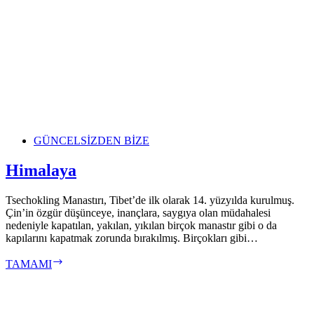
GÜNCEL
SİZDEN BİZE
Himalaya
Tsechokling Manastırı, Tibet’de ilk olarak 14. yüzyılda kurulmuş.
Çin’in özgür düşünceye, inançlara, saygıya olan müdahalesi
nedeniyle kapatılan, yakılan, yıkılan birçok manastır gibi o da
kapılarını kapatmak zorunda bırakılmış. Birçokları gibi…
Himalaya
TAMAMI