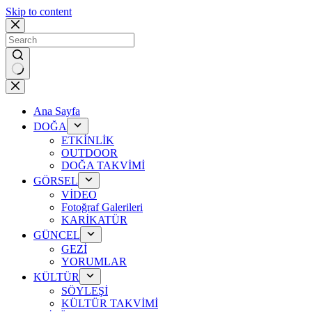
Skip to content
No
results
Ana Sayfa
DOĞA
ETKİNLİK
OUTDOOR
DOĞA TAKVİMİ
GÖRSEL
VİDEO
Fotoğraf Galerileri
KARİKATÜR
GÜNCEL
GEZİ
YORUMLAR
KÜLTÜR
SÖYLEŞİ
KÜLTÜR TAKVİMİ