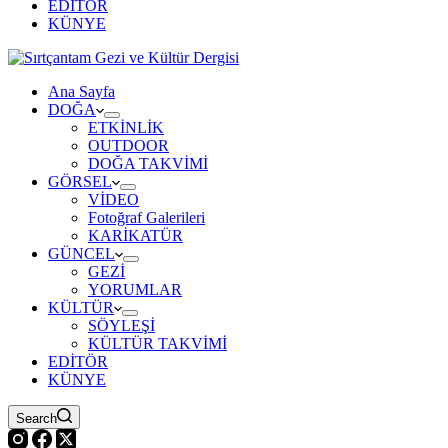
EDİTÖR
KÜNYE
Ana Sayfa
DOĞA
ETKİNLİK
OUTDOOR
DOĞA TAKVİMİ
GÖRSEL
VİDEO
Fotoğraf Galerileri
KARİKATÜR
GÜNCEL
GEZİ
YORUMLAR
KÜLTÜR
SÖYLEŞİ
KÜLTÜR TAKVİMİ
EDİTÖR
KÜNYE
Search