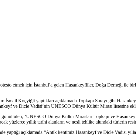
 protesto etmek için İstanbul’a gelen Hasankeyfliler, Doğa Derneği il
am İsmail Koçyiğit yaptıkları açıklamada Topkapı Sarayı gibi Hasankeyf
Hasankeyf ve Dicle Vadisi’nin UNESCO Dünya Kültür Mirası listesine eklen
ği gönüllüleri, ‘UNESCO Dünya Kültür Mirasları Topkapı ve Hasankeyf T
k yüzlerce yıllık tarihi alanların ve nesli tehlike altındaki türlerin resim
e yaptığı açıklamada “Antik kentimiz Hasankeyf ve Dicle Vadisi yıllard