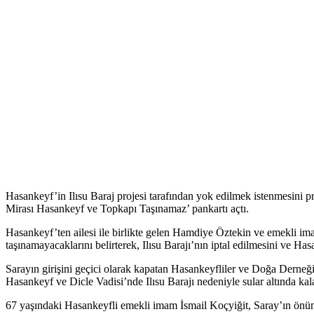
Hasankeyf’in Ilısu Baraj projesi tarafından yok edilmek istenmesini
Mirası Hasankeyf ve Topkapı Taşınamaz’ pankartı açtı.
Hasankeyf’ten ailesi ile birlikte gelen Hamdiye Öztekin ve emekli im
taşınamayacaklarını belirterek, Ilısu Barajı’nın iptal edilmesini ve 
Sarayın girişini geçici olarak kapatan Hasankeyfliler ve Doğa Derne
Hasankeyf ve Dicle Vadisi’nde Ilısu Barajı nedeniyle sular altında kalaca
67 yaşındaki Hasankeyfli emekli imam İsmail Koçyiğit, Saray’ın önünd