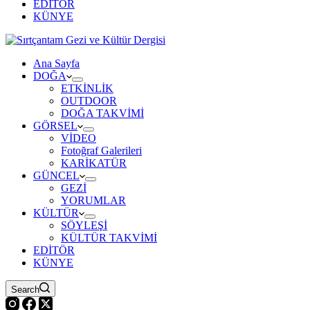
EDİTÖR
KÜNYE
Ana Sayfa
DOĞA
ETKİNLİK
OUTDOOR
DOĞA TAKVİMİ
GÖRSEL
VİDEO
Fotoğraf Galerileri
KARİKATÜR
GÜNCEL
GEZİ
YORUMLAR
KÜLTÜR
SÖYLEŞİ
KÜLTÜR TAKVİMİ
EDİTÖR
KÜNYE
Search