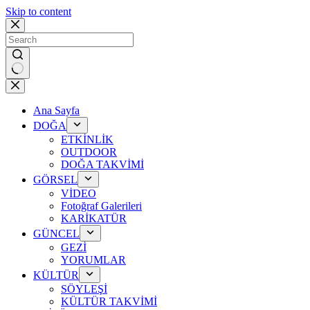
Skip to content
No
results
Ana Sayfa
DOĞA
ETKİNLİK
OUTDOOR
DOĞA TAKVİMİ
GÖRSEL
VİDEO
Fotoğraf Galerileri
KARİKATÜR
GÜNCEL
GEZİ
YORUMLAR
KÜLTÜR
SÖYLEŞİ
KÜLTÜR TAKVİMİ