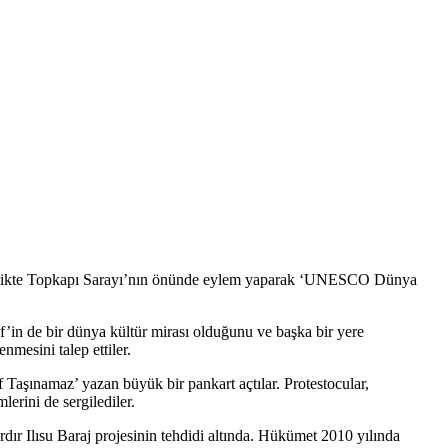
e birlikte Topkapı Sarayı’nın önünde eylem yaparak ‘UNESCO Dünya
’in de bir dünya kültür mirası olduğunu ve başka bir yere
mesini talep ettiler.
aşınamaz’ yazan büyük bir pankart açtılar. Protestocular,
lerini de sergilediler.
ır Ilısu Baraj projesinin tehdidi altında. Hükümet 2010 yılında