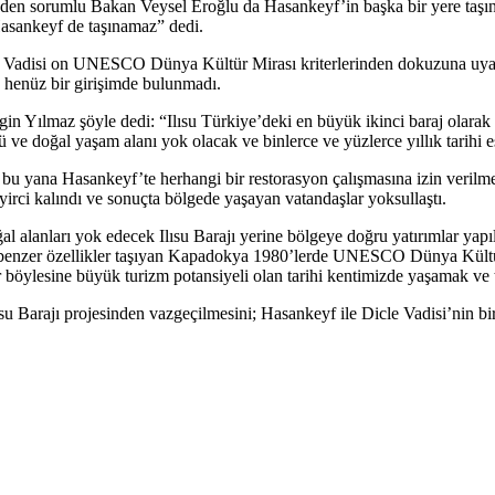
ojeden sorumlu Bakan Veysel Eroğlu da Hasankeyf’in başka bir yere taşı
Hasankeyf de taşınamaz” dedi.
 Vadisi on UNESCO Dünya Kültür Mirası kriterlerinden dokuzuna uyan
henüz bir girişimde bulunmadı.
n Yılmaz şöyle dedi: “Ilısu Türkiye’deki en büyük ikinci baraj olarak 
rü ve doğal yaşam alanı yok olacak ve binlerce ve yüzlerce yıllık tarihi e
 bu yana Hasankeyf’te herhangi bir restorasyon çalışmasına izin verilmed
yirci kalındı ve sonuçta bölgede yaşayan vatandaşlar yoksullaştı.
l alanları yok edecek Ilısu Barajı yerine bölgeye doğru yatırımlar yap
ok benzer özellikler taşıyan Kapadokya 1980’lerde UNESCO Dünya Kültür 
ler böylesine büyük turizm potansiyeli olan tarihi kentimizde yaşamak 
u Barajı projesinden vazgeçilmesini; Hasankeyf ile Dicle Vadisi’nin b