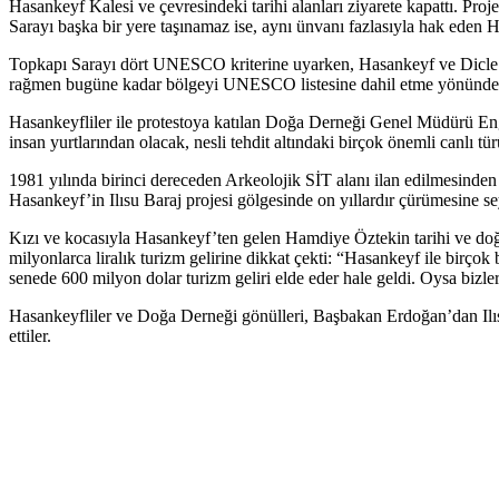
Hasankeyf Kalesi ve çevresindeki tarihi alanları ziyarete kapattı. Pr
Sarayı başka bir yere taşınamaz ise, aynı ünvanı fazlasıyla hak eden 
Topkapı Sarayı dört UNESCO kriterine uyarken, Hasankeyf ve Dicle
rağmen bugüne kadar bölgeyi UNESCO listesine dahil etme yönünde 
Hasankeyfliler ile protestoya katılan Doğa Derneği Genel Müdürü Engi
insan yurtlarından olacak, nesli tehdit altındaki birçok önemli canlı tü
1981 yılında birinci dereceden Arkeolojik SİT alanı ilan edilmesinden
Hasankeyf’in Ilısu Baraj projesi gölgesinde on yıllardır çürümesine se
Kızı ve kocasıyla Hasankeyf’ten gelen Hamdiye Öztekin tarihi ve doğa
milyonlarca liralık turizm gelirine dikkat çekti: “Hasankeyf ile birç
senede 600 milyon dolar turizm geliri elde eder hale geldi. Oysa biz
Hasankeyfliler ve Doğa Derneği gönülleri, Başbakan Erdoğan’dan Ilıs
ettiler.