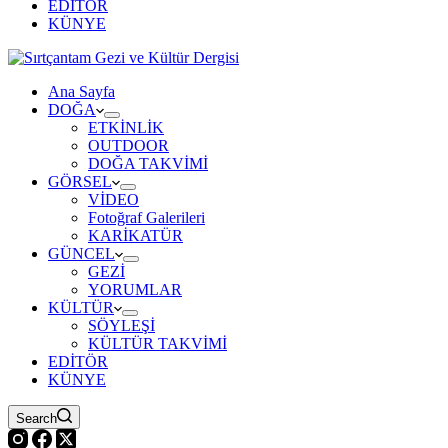
EDİTÖR
KÜNYE
Ana Sayfa
DOĞA
ETKİNLİK
OUTDOOR
DOĞA TAKVİMİ
GÖRSEL
VİDEO
Fotoğraf Galerileri
KARİKATÜR
GÜNCEL
GEZİ
YORUMLAR
KÜLTÜR
SÖYLEŞİ
KÜLTÜR TAKVİMİ
EDİTÖR
KÜNYE
Search