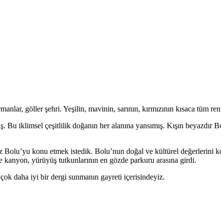
anlar, göller şehri. Yeşilin, mavinin, sarının, kırmızının kısaca tüm renk
ış. Bu iklimsel çeşitlilik doğanın her alanına yansımış. Kışın beyazdır B
muz Bolu’yu konu etmek istedik. Bolu’nun doğal ve kültürel değerlerini
le kanyon, yürüyüş tutkunlarının en gözde parkuru arasına girdi.
çok daha iyi bir dergi sunmanın gayreti içerisindeyiz.