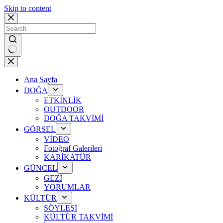
Skip to content
No
results
Ana Sayfa
DOĞA
ETKİNLİK
OUTDOOR
DOĞA TAKVİMİ
GÖRSEL
VİDEO
Fotoğraf Galerileri
KARİKATÜR
GÜNCEL
GEZİ
YORUMLAR
KÜLTÜR
SÖYLEŞİ
KÜLTÜR TAKVİMİ